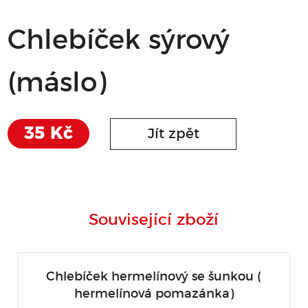
Chlebíček sýrový
(máslo)
35 Kč
Jít zpět
Související zboží
Chlebíček hermelínový se šunkou (
hermelínová pomazánka)