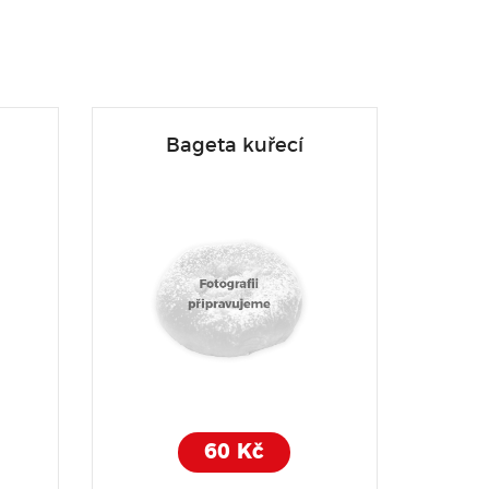
Bageta kuřecí
60 Kč