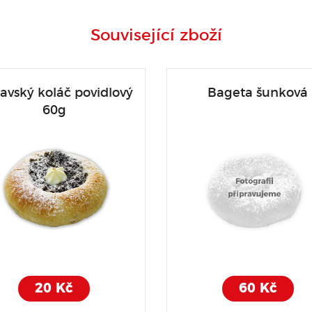
Související zboží
avský koláč povidlový
Bageta šunková
60g
20 Kč
60 Kč