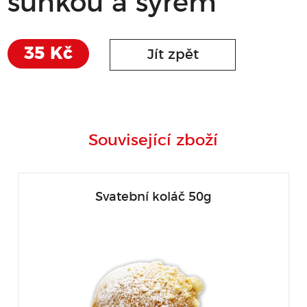
šunkou a sýrem
35 Kč
Jít zpět
Související zboží
Svatební koláč 50g