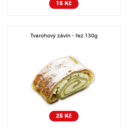
15 Kč
Tvarohový závin - řez 130g
25 Kč