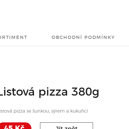
ORTIMENT
OBCHODNÍ PODMÍNKY
Listová pizza 380g
istová pizza se šunkou, sýrem a kukuřicí
45 Kč
Jít zpět