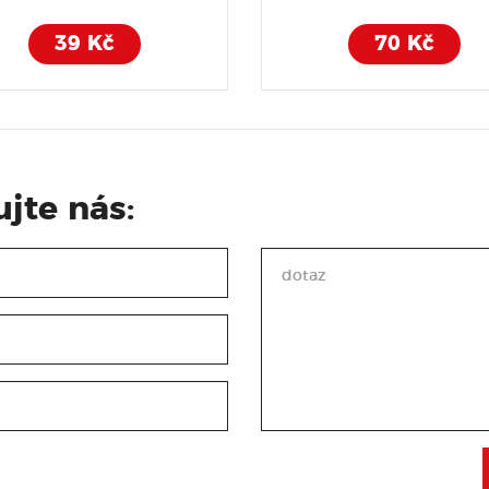
39 Kč
70 Kč
jte nás: