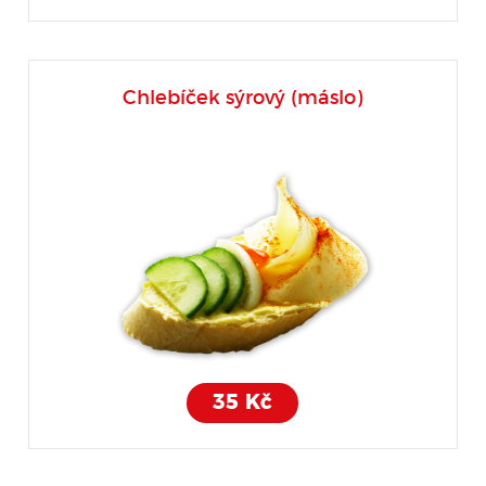
Chlebíček sýrový (máslo)
35 Kč